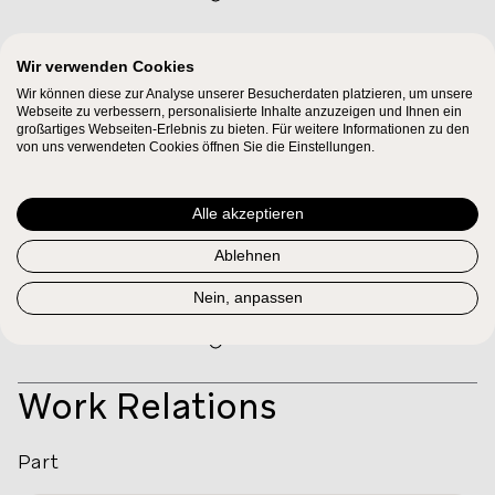
Wir verwenden Cookies
Rex tremendae majestatis
Wir können diese zur Analyse unserer Besucherdaten platzieren, um unsere
[ohne Bezeichnung]
Webseite zu verbessern, personalisierte Inhalte anzuzeigen und Ihnen ein
großartiges Webseiten-Erlebnis zu bieten. Für weitere Informationen zu den
OPEN IN NMA ONLINE
von uns verwendeten Cookies öffnen Sie die Einstellungen.
Alle akzeptieren
Ouverture
:
Overture in E flat
Ablehnen
(fragment)
Nein, anpassen
Andante
OPEN IN NMA ONLINE
Work Relations
Part