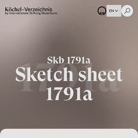
EN
by Internationale Stiftung Mozarteum
Skb
1791a
1791a
Sketch sheet
1791a