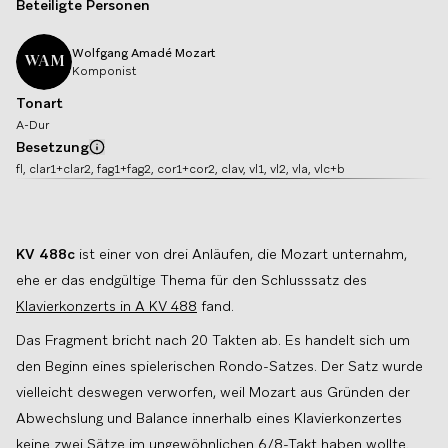
Beteiligte Personen
Wolfgang Amadé
Mozart
WAM
Komponist
Tonart
A-Dur
Besetzung
Info
fl, clar1+clar2, fag1+fag2, cor1+cor2, clav, vl1, vl2, vla, vlc+b
KV 488c
ist einer von drei Anläufen, die Mozart unternahm,
ehe er das endgültige Thema für den Schlusssatz des
Klavierkonzerts in A KV 488
fand.
Das Fragment bricht nach 20 Takten ab. Es handelt sich um
den Beginn eines spielerischen Rondo-Satzes. Der Satz wurde
vielleicht deswegen verworfen, weil Mozart aus Gründen der
Abwechslung und Balance innerhalb eines Klavierkonzertes
keine zwei Sätze im ungewöhnlichen 6/8-Takt haben wollte.