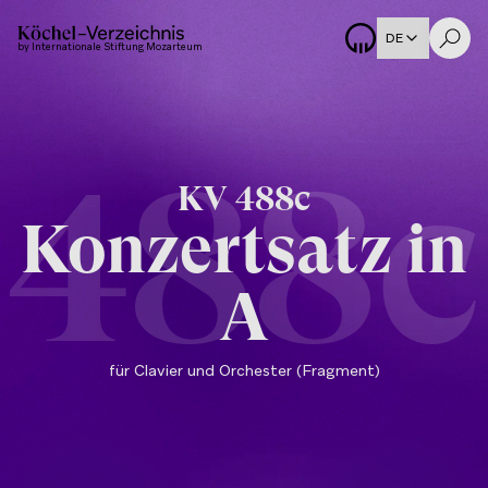
DE
by Internationale Stiftung Mozarteum
488c
KV
488c
Konzertsatz in
A
für Clavier und Orchester (Fragment)