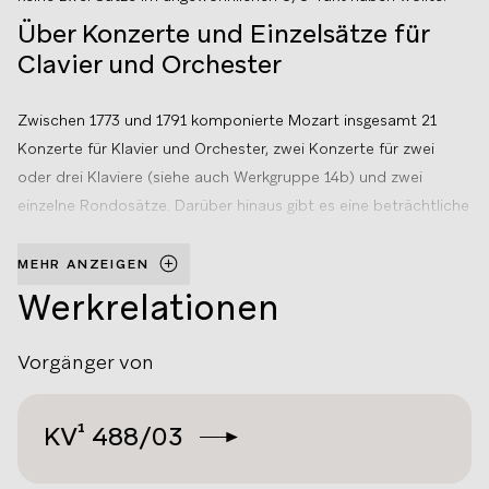
Über Konzerte und Einzelsätze für
Clavier und Orchester
Zwischen 1773 und 1791 komponierte Mozart insgesamt 21
Konzerte für Klavier und Orchester, zwei Konzerte für zwei
oder drei Klaviere (siehe auch Werkgruppe 14b) und zwei
einzelne Rondosätze. Darüber hinaus gibt es eine beträchtliche
Anzahl von überwiegend kurzen Fragmenten von
Konzertsätzen, die Mozart verworfen hat. Die Salzburger
MEHR ANZEIGEN
Konzerte wurden noch nicht für das Hammerklavier
Werkrelationen
komponiert, das vorgesehene Tasteninstrument wird jedoch
nicht angegeben; es standen mehrere Instrumententypen –
Vorgänger von
Orgel, Cembalo, Tangentenflügel – zur Verfügung. Mozart hat
jedenfalls bis 1788 die unspezifische Bezeichnung „Cembalo“
KV¹
488/03
für das Soloinstrument verwendet.
In Wien lernte Mozart dann die technisch fortschrittlichen