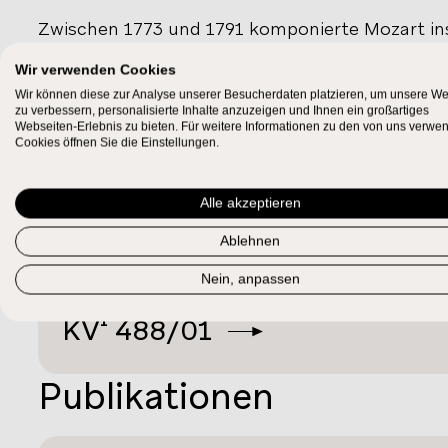
Zwischen 1773 und 1791 komponierte Mozart ins
Orchester, zwei Konzerte für zwei oder drei Kla
Wir verwenden Cookies
und zwei einzelne Rondosätze. Darüber hinaus g
Wir können diese zur Analyse unserer Besucherdaten platzieren, um unsere We
zu verbessern, personalisierte Inhalte anzuzeigen und Ihnen ein großartiges
überwiegend kurzen Fragmenten von Konzertsät
Webseiten-Erlebnis zu bieten. Für weitere Informationen zu den von uns verwe
Cookies öffnen Sie die Einstellungen.
Salzburger Konzerte wurden noch nicht für da
MEHR ANZEIGEN
vorgesehene Tasteninstrument wird jedoch nic
Werkrelationen
Alle akzeptieren
Instrumententypen – Orgel, Cembalo, Tangenten
jedenfalls bis 1788 die unspezifische Bezeichn
Ablehnen
Vorgänger von
verwendet.
Nein, anpassen
In Wien lernte Mozart dann die technisch forts
KV¹
488/01
Gabriel Anton Walter
kennen. Die Holzbläser sin
KV 413–415
und
KV 449
nicht obligatorisch. In
Publikationen
werden Holzbläser in vielen unterschiedlichen K
kurz nach 1800 lagen alle Klavierkonzerte Moz