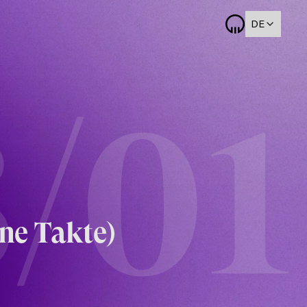
DE
/01
ne Takte)