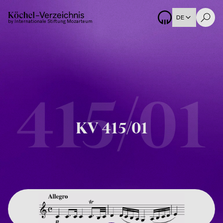
DE
by Internationale Stiftung Mozarteum
415/01
KV
415/01