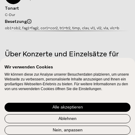
Tonart
C-Dur
Besetzung
Info
ob1+ob2, fag1+fag2, cor1+cor2, tr1+tr2, timp, clav, vl1, vl2, vla, vlc+b
Über Konzerte und Einzelsätze für
Clavier und Orchester
Wir verwenden Cookies
Wir können diese zur Analyse unserer Besucherdaten platzieren, um unsere
Zwischen 1773 und 1791 komponierte Mozart insgesamt 21
Webseite zu verbessern, personalisierte Inhalte anzuzeigen und Ihnen ein
großartiges Webseiten-Erlebnis zu bieten. Für weitere Informationen zu den
Konzerte für Klavier und Orchester, zwei Konzerte für zwei
von uns verwendeten Cookies öffnen Sie die Einstellungen.
oder drei Klaviere (siehe auch Werkgruppe 14b) und zwei
einzelne Rondosätze. Darüber hinaus gibt es eine beträchtliche
Alle akzeptieren
Anzahl von überwiegend kurzen Fragmenten von
Konzertsätzen, die Mozart verworfen hat. Die Salzburger
MEHR ANZEIGEN
Ablehnen
Konzerte wurden noch nicht für das Hammerklavier
Werkrelationen
Nein, anpassen
komponiert, das vorgesehene Tasteninstrument wird jedoch