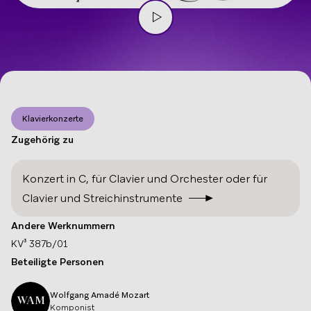
Klavierkonzerte
Zugehörig zu
Konzert in C
,
für Clavier und Orchester oder für
Clavier und Streichinstrumente
Andere Werknummern
KV³
387b/01
Beteiligte Personen
Wolfgang Amadé
Mozart
WAM
Komponist