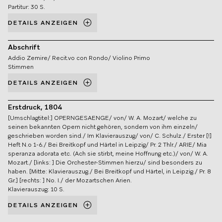
Partitur: 30 S.
DETAILS ANZEIGEN
Abschrift
Addio Zemire/ Recit.vo con Rondo/ Violino Primo
Stimmen
DETAILS ANZEIGEN
Erstdruck, 1804
[Umschlagtitel:] OPERNGESAENGE/ von/ W. A. Mozart/ welche zu
seinen bekannten Opern nicht gehören, sondern von ihm einzeln/
geschrieben worden sind./ Im Klavierauszug/ von/ C. Schulz./ Erster [!]
Heft N.o 1-6./ Bei Breitkopf und Härtel in Leipzig/ Pr. 2 Thlr./ ARIE/ Mia
speranza adorata etc. (Ach sie stirbt, meine Hoffnung etc.)/ von/ W. A.
Mozart./ [links: ] Die Orchester-Stimmen hierzu/ sind besonders zu
haben. [Mitte: Klavierauszug./ Bei Breitkopf und Härtel, in Leipzig./ Pr. 8
Gr.] [rechts: ] No. I./ der Mozartschen Arien.
Klavierauszug: 10 S.
DETAILS ANZEIGEN