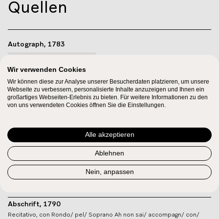
Quellen
Autograph, 1783
DETAILS ANZEIGEN
Wir verwenden Cookies
Wir können diese zur Analyse unserer Besucherdaten platzieren, um unsere
Autograph, 1783
Webseite zu verbessern, personalisierte Inhalte anzuzeigen und Ihnen ein
Recitativo con Rondo [links:] per la Sig. Lange [rechts:] die Wolfgango
großartiges Webseiten-Erlebnis zu bieten. Für weitere Informationen zu den
Amadeo Mozart/ in viena. li 8 di genaio 1783
von uns verwendeten Cookies öffnen Sie die Einstellungen.
Partitur: 10 Bl.
DETAILS ANZEIGEN
Alle akzeptieren
Abschrift, 1783
Ablehnen
Partitur
Nein, anpassen
DETAILS ANZEIGEN
Abschrift, 1790
Recitativo, con Rondo/ pel/ Soprano Ah non sai/ accompagn/ con/