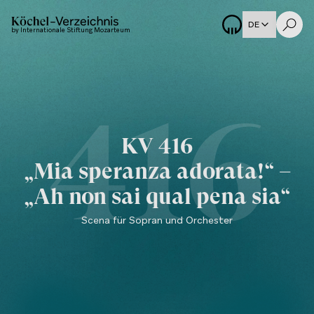
DE
by Internationale Stiftung Mozarteum
416
KV
416
„Mia speranza adorata!“ –
„Ah non sai qual pena sia“
Scena für Sopran und Orchester