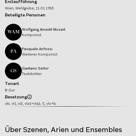
Erstaufführung
Wien, Mehlgrube, 11.01.1783
Beteiligte Personen
Wolfgang Amadé
Mozart
WAM
Komponist
Pasquale
Anfossi
PA
Weiterer Komponist
Gaetano
Sertor
GS
Textdichter
Tonart
B-Dur
Besetzung
Info
ob, vl1, vl2, vla1+vla2, S, vlc+b
Über Szenen, Arien und Ensembles