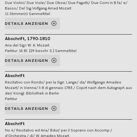
Due Violini/ Due Viole/ Due Oboe/ Due Fagotti/ Due Corni in B.fa/ e/
Basso/ Del Sig Volfgang Amad Mozart
11 Stimme(n) Sammeltitel
DETAILS ANZEIGEN
Abschrift, 1790-1810
Aria del Sig:r W: A: Mozart.
Partitur: 15 Bl. [29 beschr. S.] Sammeltitel
DETAILS ANZEIGEN
Abschrift
Recitativo con Rondo/ per la Sign. Lange/ da/ Wolfgango Amadeo
Mozart/ in Vienna/ li 8 di gennaio 1783./ Copirt nach dem Autograph aus
der/ Königl. Bibliothek in Berlin
Partitur
DETAILS ANZEIGEN
Abschrift
No 4/ Recitativo ed Aria/ Bdur/ per il Soprano con Accomp:/
d'Orchestra./ di/ W. Amadeo Mozart.