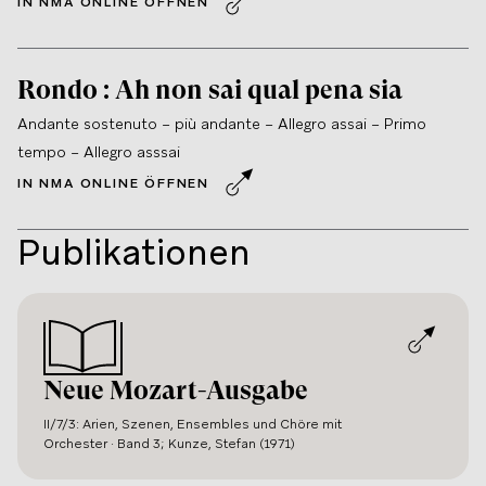
IN NMA ONLINE ÖFFNEN
einleitendem Accompagnato-Rezitativ) wurden häufig als
Stücke in Konzerten und Akademien verwendet. Während der
Reise nach Mannheim und Paris 1777/78 und später in Wien
Rondo
:
Ah non sai qual pena sia
komponierte Mozart mehrere Arien, um bestimmten Sängern
Andante sostenuto – più andante – Allegro assai – Primo
und Sängerinnen einen Gefallen zu erweisen.
tempo – Allegro asssai
IN NMA ONLINE ÖFFNEN
Publikationen
Neue Mozart-Ausgabe
II/7/3: Arien, Szenen, Ensembles und Chöre mit
Orchester · Band 3; Kunze, Stefan (1971)