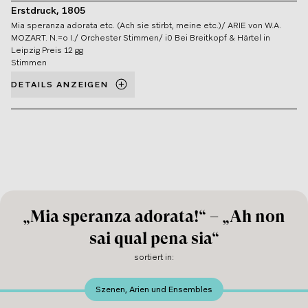
Erstdruck, 1805
Mia speranza adorata etc. (Ach sie stirbt, meine etc.)/ ARIE von W.A.
MOZART. N.=o I./ Orchester Stimmen/ i0 Bei Breitkopf & Härtel in
Leipzig Preis 12 gg
Stimmen
DETAILS ANZEIGEN
„Mia speranza adorata!“ – „Ah non
sai qual pena sia“
sortiert in
:
Szenen, Arien und Ensembles